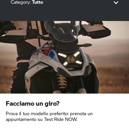
Category:
Tutto
Adventure
Heritage
Roadster
Sport
M
Tour
Facciamo un giro?
Urban Mobility
Prova il tuo modello preferito: prenota un
appuntamento su Test Ride NOW.