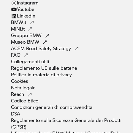
Instagram
Youtube
LinkedIn
BMW.it
MINI.it
Gruppo
BMW
Museo
BMW
ACEM Road Safety
Strategy
FAQ
Collegamenti
utili
Regolamento UE sulle
batterie
Politica in materia di
privacy
Cookies
Nota
legale
Reach
Codice
Etico
Condizioni generali di
compravendita
DSA
Regolamento sulla Sicurezza Generale dei Prodotti
(GPSR)