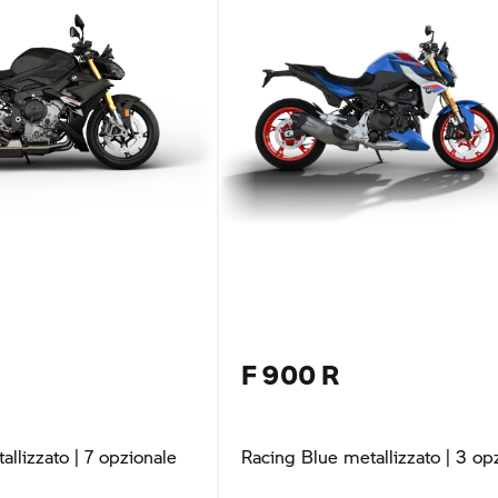
F 900 R
allizzato
| 7 opzionale
Racing Blue metallizzato
| 3 op