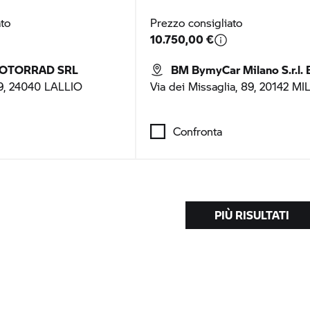
ato
Prezzo consigliato
10.750,00 €
OTORRAD SRL
BM BymyCar Milano S.r.l. BYmyCA
, 9, 24040 LALLIO
Via dei Missaglia, 89, 20142 M
Confronta
PIÙ RISULTATI