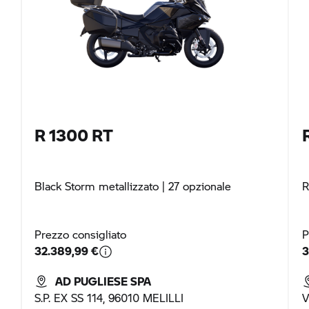
R 1300 RT
Black Storm metallizzato
| 27 opzionale
R
Prezzo consigliato
P
32.389,99 €
3
AD PUGLIESE SPA
S.P. EX SS 114, 96010 MELILLI
V