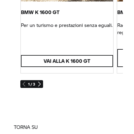
BMW
K 1600 GT
BMW R
Per un turismo e prestazioni senza eguali.
Raggiun
regina 
VAI ALLA
K 1600 GT
1 / 3
TORNA SU