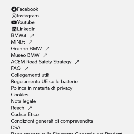
Facebook
Instagram
Youtube
LinkedIn
BMW.it
MINI.it
Gruppo
BMW
Museo
BMW
ACEM Road Safety
Strategy
FAQ
Collegamenti
utili
Regolamento UE sulle
batterie
Politica in materia di
privacy
Cookies
Nota
legale
Reach
Codice
Etico
Condizioni generali di
compravendita
DSA
Regolamento sulla Sicurezza Generale dei Prodotti