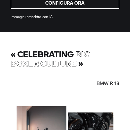
CONFIGURA ORA
Immagini arricchite con IA.
«
CELEBRATING
BIG
BOXER CULTURE
»
BMW R 18