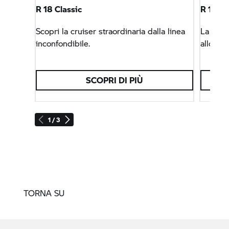
R 18 Classic
R 18 R
Scopri la cruiser straordinaria dalla linea
La
R 18
inconfondibile.
allo sta
SCOPRI DI PIÙ
1 / 3
TORNA SU