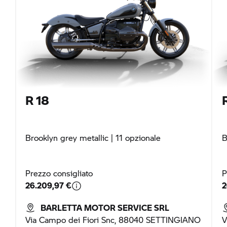
R 18
Brooklyn grey metallic
| 11 opzionale
B
Prezzo consigliato
P
26.209,97 €
2
BARLETTA MOTOR SERVICE SRL
Via Campo dei Fiori Snc, 88040 SETTINGIANO
V