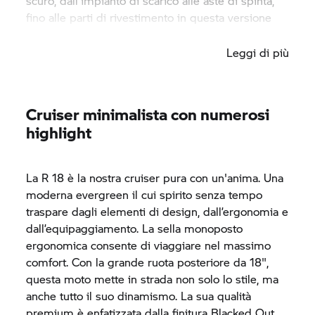
scuro, dall'impianto di scarico alle aste di spinta,
fino alle parti di rivestimento in questa versione
high-class.
Leggi di più
Cruiser minimalista con numerosi
highlight
La
R 18
è la nostra cruiser pura con un'anima. Una
moderna evergreen il cui spirito senza tempo
traspare dagli elementi di design, dall’ergonomia e
dall’equipaggiamento. La sella monoposto
ergonomica consente di viaggiare nel massimo
comfort. Con la grande ruota posteriore da 18",
questa moto mette in strada non solo lo stile, ma
anche tutto il suo dinamismo. La sua qualità
premium è enfatizzata dalla finitura Blacked Out