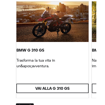
BMW G 310 GS
BMW F
Trasforma la tua vita in
Nata pe
un&apos;avventura.
impegna
VAI ALLA
G 310 GS