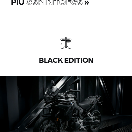
PIÙ
#SPIRITOFGS
»
BLACK EDITION