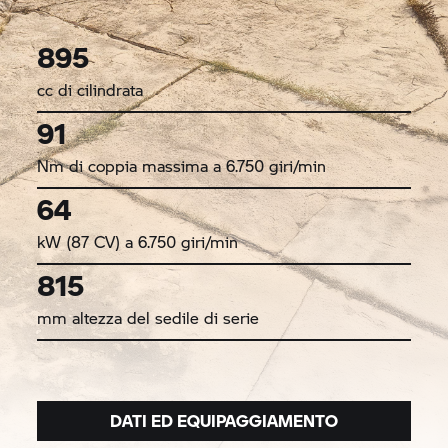
895
cc di cilindrata
91
Nm di coppia massima a 6.750 giri/min
64
kW (87 CV) a 6.750 giri/min
815
mm altezza del sedile di serie
DATI ED EQUIPAGGIAMENTO