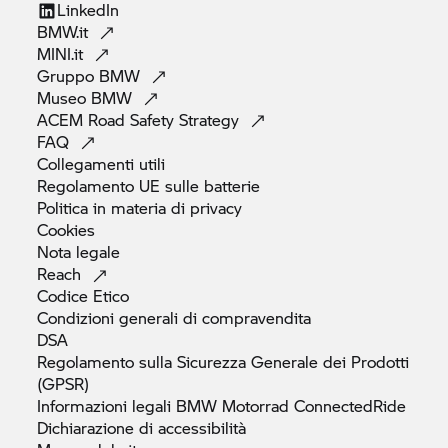
LinkedIn
BMW.it
MINI.it
Gruppo
BMW
Museo
BMW
ACEM Road Safety
Strategy
FAQ
Collegamenti
utili
Regolamento UE sulle
batterie
Politica in materia di
privacy
Cookies
Nota
legale
Reach
Codice
Etico
Condizioni generali di
compravendita
DSA
Regolamento sulla Sicurezza Generale dei Prodotti
(GPSR)
Informazioni legali
BMW Motorrad
ConnectedRide
Dichiarazione di
accessibilità