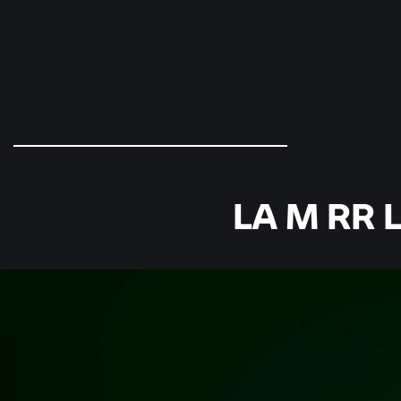
LA
M RR
L