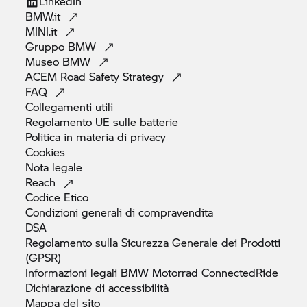
LinkedIn
BMW.it
MINI.it
Gruppo
BMW
Museo
BMW
ACEM Road Safety
Strategy
FAQ
Collegamenti
utili
Regolamento UE sulle
batterie
Politica in materia di
privacy
Cookies
Nota
legale
Reach
Codice
Etico
Condizioni generali di
compravendita
DSA
Regolamento sulla Sicurezza Generale dei Prodotti
(GPSR)
Informazioni legali
BMW Motorrad
ConnectedRide
Dichiarazione di
accessibilità
Mappa del
sito