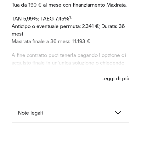
Tua da 190 € al mese con finanziamento Maxirata.
1.
TAN 5,99%; TAEG 7,45%
Anticipo o eventuale permuta: 2.341 €; Durata: 36
mesi
Maxirata finale a 36 mesi: 11.193 €
A fine contratto puoi tenerla pagando l'opzione di
acquisto finale in un'unica soluzione o chiedendo
di rifinanziarla.
Leggi di più
Spese di incasso incluse. Costo relativo al
passaggio di proprietà escluso.
Offerta valida per usato con certificazione BMW
Premium Selection fino al 31/03/2026 nelle
Note legali
Concessionarie
BMW Motorrad
aderenti
all’iniziativa.