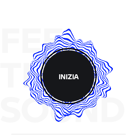
FEEL
THE
INIZIA
SOUND