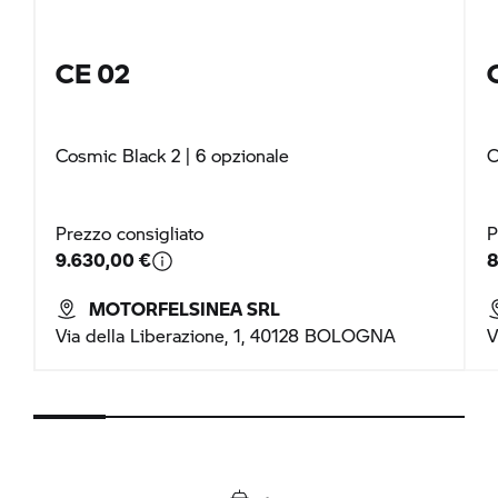
CE 02
Cosmic Black 2
| 6 opzionale
C
Prezzo consigliato
P
9.630,00 €
8
MOTORFELSINEA SRL
Via della Liberazione, 1, 40128 BOLOGNA
V