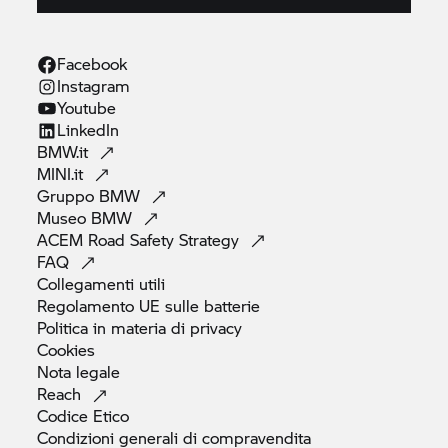
Facebook
Instagram
Youtube
LinkedIn
BMW.it
MINI.it
Gruppo
BMW
Museo
BMW
ACEM Road Safety
Strategy
FAQ
Collegamenti
utili
Regolamento UE sulle
batterie
Politica in materia di
privacy
Cookies
Nota
legale
Reach
Codice
Etico
Condizioni generali di
compravendita