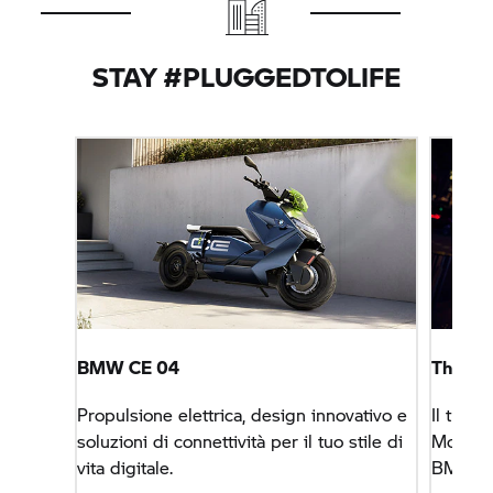
STAY #PLUGGEDTOLIFE
BMW CE 04
The Fut
Propulsione elettrica, design innovativo e
Il thin
soluzioni di connettività per il tuo stile di
Mobilit
vita digitale.
BMW Mo