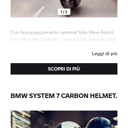
1 / 2
Con l’equipaggiamento optional Side View Assist,
hai tutto sotto controllo – persino ciò che non puoi
vedere.
Leggi di più
SCOPRI DI PIÙ
BMW
SYSTEM 7
CARBON HELMET.