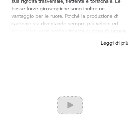
sua rigidità trasversale, flettente e torsionale. Le
basse forze giroscopiche sono inoltre un
vantaggio per le ruote. Poiché la produzione di
carbonio sta diventando sempre più veloce ed
economica, sarai probabilmente curioso di sapere
quali parti verranno utilizzate nei veicoli di
Leggi di più
produzione
BMW Motorrad
in futuro. Fino al
momento della produzione in serie, vengono
eseguiti numerosi test molto complessi di durezza
e resistenza. Nel test di frenata delle ruote in
carbonio, i nostri sviluppatori hanno notato che il
sistema risulta molto più efficiente e può spingere
ancora maggiormente la moto. Sul banco di prova,
i tester hanno simulato l'azione di varie forze,
conferendo alle ruote in carbonio impatti radiali e
impennate. Le prove di nebbia salina e di
cambiamenti climatici erano parte della serie di
test, come la prova dei freni in caso di calore
particolarmente elevato. Testiamo tutte le