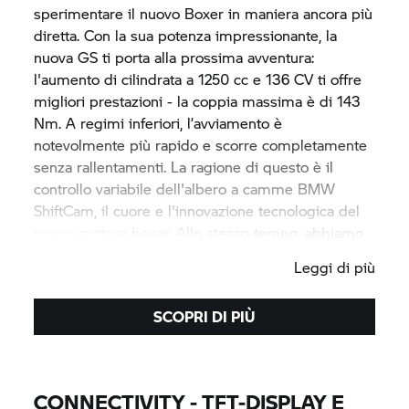
sperimentare il nuovo Boxer in maniera ancora più
diretta. Con la sua potenza impressionante, la
nuova GS ti porta alla prossima avventura:
l'aumento di cilindrata a 1250 cc e 136 CV ti offre
migliori prestazioni - la coppia massima è di 143
Nm. A regimi inferiori, l’avviamento è
notevolmente più rapido e scorre completamente
senza rallentamenti. La ragione di questo è il
controllo variabile dell'albero a camme BMW
ShiftCam, il cuore e l'innovazione tecnologica del
nuovo motore boxer. Allo stesso tempo, abbiamo
ridotto le emissioni e il consumo di carburante. In
Leggi di più
città, in campagna, in autostrada o in fuoristrada:
nuovi stili e colori, numerosi dettagli tecnici e
SCOPRI DI PIÙ
opzioni di equipaggiamento emozionanti
sottolineano il carattere della nuova
BMW
R 1250 GS.
CONNECTIVITY - TFT-DISPLAY E