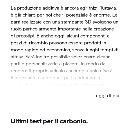
La produzione additiva è ancora agli inizi. Tuttavia,
è già chiaro per noi che il potenziale è enorme. Le
parti realizzate con una stampante 3D svolgono un
ruolo particolarmente importante nella creazione
di prototipi. E anche oggi, alcuni componenti e
pezzi di ricambio possono essere prodotti in
modo rapido ed economico, senza lunghi tempi di
attesa. Sarà inoltre possibile selezionare alcune
parti e personalizzarle a piacere, in modo da
rendere il proprio veicolo ancora più unico. Sarà
interessante capire quali parti andranno in
produzione in serie, in futuro. Perché con un
supporto per la copertura del tetto della BMW i8
Leggi di più
Roadster, la produzione in serie è già stata avviata
per la prima volta utilizzando un processo di
stampa 3D. La nostra ricerca e sviluppo sta
testando l'ulteriore potenziale di questa tecnologia
Ultimi test per il carbonio.
di produzione, da applicare potenzialmente su