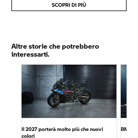
SCOPRI DI PIÙ
Altre storie che potrebbero
interessarti.
Il 2027 porterà molto più che nuovi
BMW M
colori