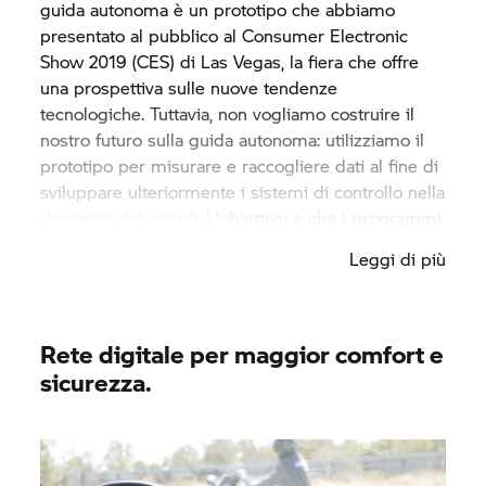
guida autonoma è un prototipo che abbiamo
presentato al pubblico al Consumer Electronic
Show 2019 (CES) di Las Vegas, la fiera che offre
una prospettiva sulle nuove tendenze
tecnologiche. Tuttavia, non vogliamo costruire il
nostro futuro sulla guida autonoma: utilizziamo il
prototipo per misurare e raccogliere dati al fine di
sviluppare ulteriormente i sistemi di controllo nella
dinamica dei veicoli. L'obiettivo è che i programmi
di controllo dinamico individuino le situazioni
Leggi di più
pericolose in una fase precoce e supportino quindi
il motociclista, ad esempio agli incroci, durante lo
spegnimento del mezzo o nelle frenate
improvvise.
Rete digitale per maggior comfort e
sicurezza.