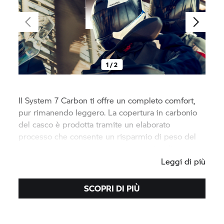
1 / 2
Il
System 7
Carbon ti offre un completo comfort,
pur rimanendo leggero. La copertura in carbonio
del casco è prodotta tramite un elaborato
processo che consente un risparmio di peso del
25% rispetto alle procedure convenzionali.
Leggi di più
SCOPRI DI PIÙ