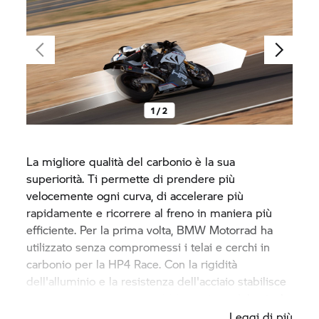
1 / 2
La migliore qualità del carbonio è la sua
superiorità. Ti permette di prendere più
velocemente ogni curva, di accelerare più
rapidamente e ricorrere al freno in maniera più
efficiente. Per la prima volta,
BMW Motorrad
ha
utilizzato senza compromessi i telai e cerchi in
carbonio per la
HP4 Race.
Con la rigidità
dell'alluminio e la resistenza dell'acciaio stabilisce
nuovi standard nell’intera fabbricazione del veicolo.
Leggi di più