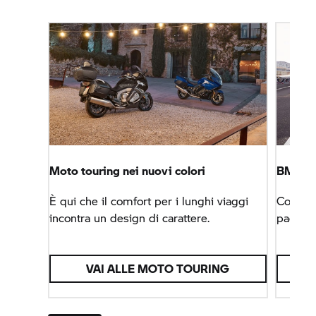
Moto touring nei nuovi colori
BMW M
È qui che il comfort per i lunghi viaggi
Con il 
incontra un design di carattere.
pacchet
VAI ALLE MOTO TOURING