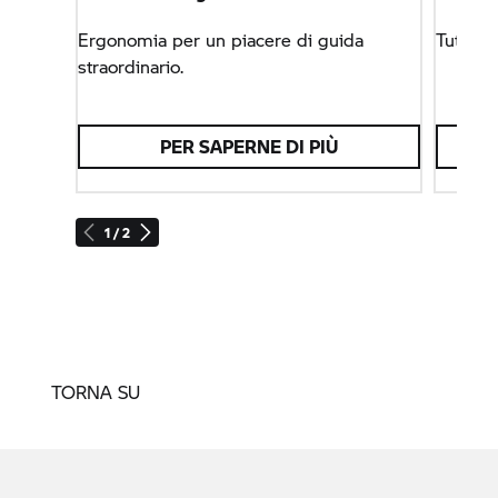
Ergonomia per un piacere di guida
Tutti i
straordinario.
PER SAPERNE DI PIÙ
1 / 2
TORNA SU