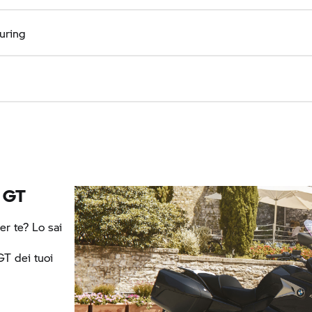
ouring
 GT
r te? Lo sai
l
GT
dei tuoi