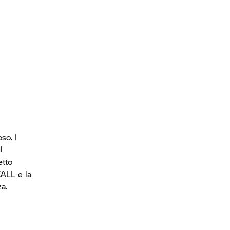
so. I
l
etto
CALL e la
za.