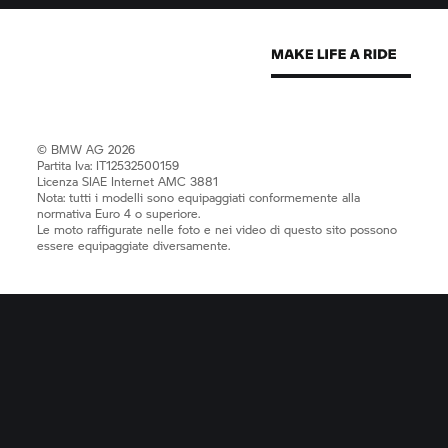
© BMW AG 2026
Partita Iva: IT12532500159
Licenza SIAE Internet AMC 3881
Nota: tutti i modelli sono equipaggiati conformemente alla
normativa Euro 4 o superiore.
Le moto raffigurate nelle foto e nei video di questo sito possono
essere equipaggiate diversamente.