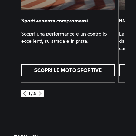
Sportive senza compromessi
BMW M
Scopri una performance e un controllo
La nost
eccellenti, su strada e in pista.
da supe
campagn
SCOPRI LE MOTO SPORTIVE
1 / 3