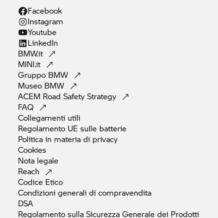
Facebook
Instagram
Youtube
LinkedIn
BMW.it
MINI.it
Gruppo
BMW
Museo
BMW
ACEM Road Safety
Strategy
FAQ
Collegamenti
utili
Regolamento UE sulle
batterie
Politica in materia di
privacy
Cookies
Nota
legale
Reach
Codice
Etico
Condizioni generali di
compravendita
DSA
Regolamento sulla Sicurezza Generale dei Prodotti