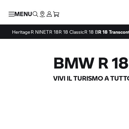
MENU
Heritage
R NINET
R 18
R 18 Classic
R 18 B
R 18
Transcont
BMW R 18
VIVI IL TURISMO A TUT