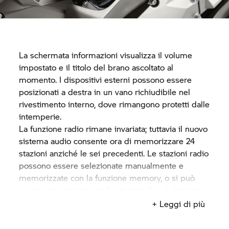
La schermata informazioni visualizza il volume
impostato e il titolo del brano ascoltato al
momento. I dispositivi esterni possono essere
posizionati a destra in un vano richiudibile nel
rivestimento interno, dove rimangono protetti dalle
intemperie.
La funzione radio rimane invariata; tuttavia il nuovo
sistema audio consente ora di memorizzare 24
stazioni anziché le sei precedenti. Le stazioni radio
possono essere selezionate manualmente e
memorizzate con la funzione memory, o si può
avviare una ricerca per le stazioni che si ricevono
meglio (autostore). La stazione selezionata è
+ Leggi di più
visualizzata nella schermata informazioni. Il
comando del volume in base alla velocità è