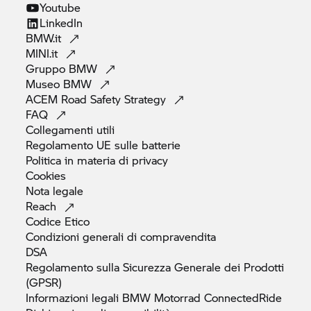
Youtube
LinkedIn
BMW.it
MINI.it
Gruppo
BMW
Museo
BMW
ACEM Road Safety
Strategy
FAQ
Collegamenti
utili
Regolamento UE sulle
batterie
Politica in materia di
privacy
Cookies
Nota
legale
Reach
Codice
Etico
Condizioni generali di
compravendita
DSA
Regolamento sulla Sicurezza Generale dei Prodotti
(GPSR)
Informazioni legali
BMW Motorrad
ConnectedRide