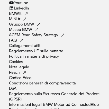
Youtube
LinkedIn
BMW.it
MINI.it
Gruppo
BMW
Museo
BMW
ACEM Road Safety
Strategy
FAQ
Collegamenti
utili
Regolamento UE sulle
batterie
Politica in materia di
privacy
Cookies
Nota
legale
Reach
Codice
Etico
Condizioni generali di
compravendita
DSA
Regolamento sulla Sicurezza Generale dei Prodotti
(GPSR)
Informazioni legali
BMW Motorrad
ConnectedRide