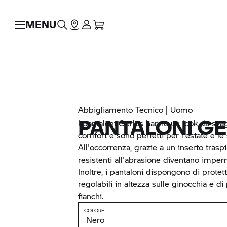
MENU
Abbigliamento Tecnico | Uomo
PANTALONI G
I pantaloni Gerlos hanno un look da sva
comfort e sono perfetti per l'estate e le
All'occorrenza, grazie a un inserto trasp
resistenti all'abrasione diventano imper
Inoltre, i pantaloni dispongono di protett
regolabili in altezza sulle ginocchia e di
fianchi.
COLORE