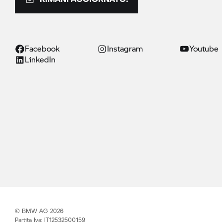
Facebook
Instagram
Youtube
LinkedIn
© BMW AG 2026
Partita Iva: IT12532500159