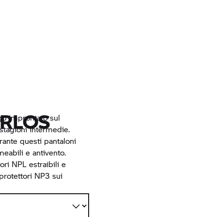
ERLOS
go improntato sul
 stagioni intermedie.
irante questi pantaloni
meabili e antivento.
ori NPL estraibili e
 protettori NP3 sui