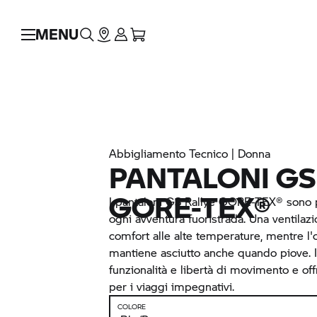
MENU
Abbigliamento Tecnico | Donna
PANTALONI GS
GORE-TEX®
I pantaloni GS Rallye GORE-TEX® sono pa
ogni avventura fuoristrada. Una ventilazi
comfort alle alte temperature, mentre l
mantiene asciutto anche quando piove. 
funzionalità e libertà di movimento e offr
per i viaggi impegnativi.
COLORE