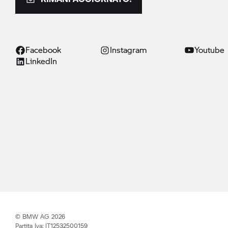
Facebook
Instagram
Youtube
LinkedIn
© BMW AG 2026
Partita Iva: IT12532500159