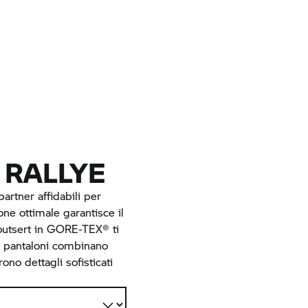
 RALLYE
rtner affidabili per
one ottimale garantisce il
'outsert in GORE-TEX® ti
I pantaloni combinano
ono dettagli sofisticati