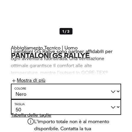
1 / 3
Abbigliamento Tecnico | Uomo
I pantaloni GS Rallye sono partner affidabili per
PANTALONI GS RALLYE
ogni avventura fuoristrada. Una ventilazione
ottimale garantisce il comfort alle alte
temperature, mentre l'outsert in GORE-TEX®
opzionale ti mantiene asciutto anche quando
Mostra di più
piove. I pantaloni combinano funzionalità e libertà
COLORE
di movimento e offrono dettagli sofisticati per i
viaggi impegnativi.
TAGLIA
Tabella delle taglie
L'importo totale non è al momento
disponibile. Contatta la tua