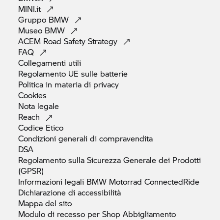
MINI.it
Gruppo
BMW
Museo
BMW
ACEM Road Safety
Strategy
FAQ
Collegamenti
utili
Regolamento UE sulle
batterie
Politica in materia di
privacy
Cookies
Nota
legale
Reach
Codice
Etico
Condizioni generali di
compravendita
DSA
Regolamento sulla Sicurezza Generale dei Prodotti
(GPSR)
Informazioni legali
BMW Motorrad
ConnectedRide
Dichiarazione di
accessibilità
Mappa del
sito
Modulo di recesso per Shop
Abbigliamento