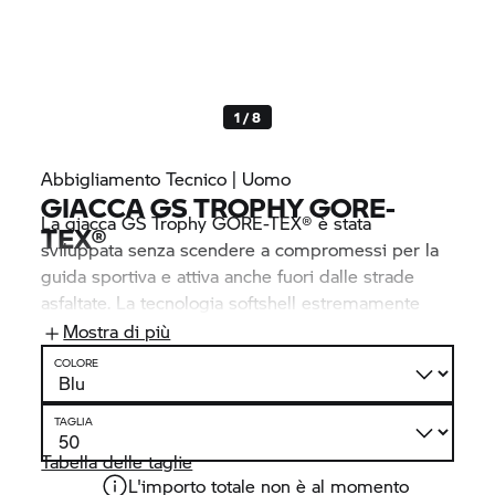
1 / 8
Abbigliamento Tecnico | Uomo
GIACCA
GS TROPHY
GORE-
La giacca
GS Trophy
GORE-TEX® è stata
TEX®
sviluppata senza scendere a compromessi per la
guida sportiva e attiva anche fuori dalle strade
asfaltate. La tecnologia softshell estremamente
leggera, robusta ed elastica con ventilazione
Mostra di più
innovativa e il rivestimento in GORE-TEX® Outsert
COLORE
è adatta a temperature da calde a molto calde.
Inoltre, dopo una gita, la giacca Outsert può essere
TAGLIA
indossata come giacca outdoor.
Tabella delle taglie
L'importo totale non è al momento