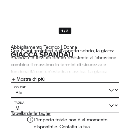
1 / 3
Abbigliamento Tecnico | Donna
Con i suoi protettori dall'aspetto sobrio, la giacca
GIACCA SPANDAU
Spandau in tessuto denim resistente all'abrasione
combina il massimo in termini di sicurezza e
funzionalità con un'estetica classica. La giacca
dispone di quattro tasche esterne e tre tasche
Mostra di più
interne. Una cerniera di collegamento consente di
COLORE
fissarla ai pantaloni
BMW Motorrad.
TAGLIA
Tabella delle taglie
L'importo totale non è al momento
disponibile. Contatta la tua