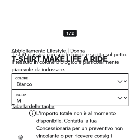
1 / 2
Abbigliamento Lifestyle | Donna
T-shirt classica con scollo tondo e scritta sul petto.
T-SHIRT MAKE LIFE A RIDE
Il tessuto in cotone biologico è particolarmente
piacevole da indossare.
COLORE
TAGLIA
Tabella delle taglie
L'importo totale non è al momento
disponibile. Contatta la tua
Concessionaria per un preventivo non
vincolante o per ricevere consigli