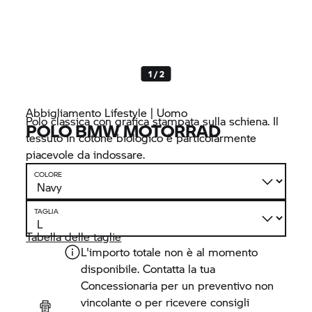
1 / 2
Abbigliamento Lifestyle | Uomo
Polo classica con grafica stampata sulla schiena. Il
POLO
BMW MOTORRAD
tessuto in cotone biologico è particolarmente
piacevole da indossare.
COLORE
TAGLIA
Tabella delle taglie
L'importo totale non è al momento
disponibile. Contatta la tua
Concessionaria per un preventivo non
vincolante o per ricevere consigli