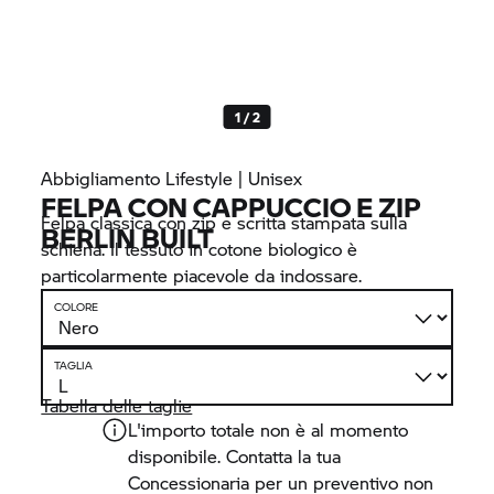
1 / 2
Abbigliamento Lifestyle | Unisex
FELPA CON CAPPUCCIO E ZIP
Felpa classica con zip e scritta stampata sulla
BERLIN BUILT
schiena. Il tessuto in cotone biologico è
particolarmente piacevole da indossare.
COLORE
TAGLIA
Tabella delle taglie
L'importo totale non è al momento
disponibile. Contatta la tua
Concessionaria per un preventivo non