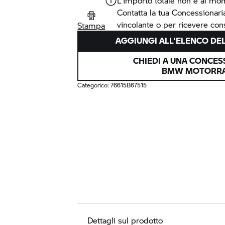
L'importo totale non è al mo
Contatta la tua Concessionar
vincolante o per ricevere cons
Stampa
AGGIUNGI ALL'ELENCO DEL
CHIEDI A UNA CONCES
BMW MOTORR
Categorico:
76615B67515
Dettagli sul prodotto