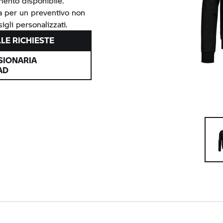
mento disponibile.
ia per un preventivo non
igli personalizzati.
LE RICHIESTE
SIONARIA
AD