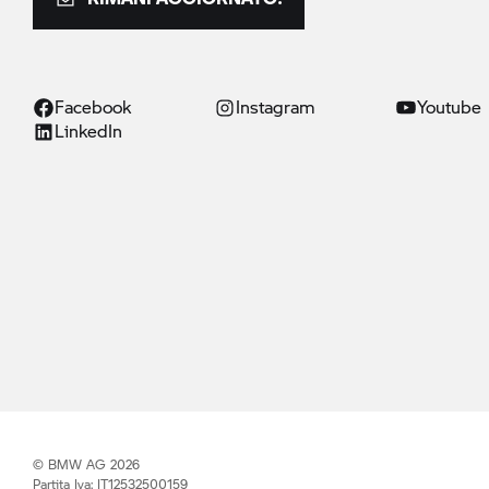
Facebook
Instagram
Youtube
LinkedIn
© BMW AG 2026
Partita Iva: IT12532500159