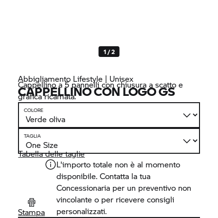
1 / 2
Abbigliamento Lifestyle | Unisex
Cappellino a 5 pannelli con chiusura a scatto e
CAPPELLINO CON LOGO GS
grafica ricamata.
COLORE
TAGLIA
Tabella delle taglie
L'importo totale non è al momento
disponibile. Contatta la tua
Concessionaria per un preventivo non
vincolante o per ricevere consigli
personalizzati.
Stampa