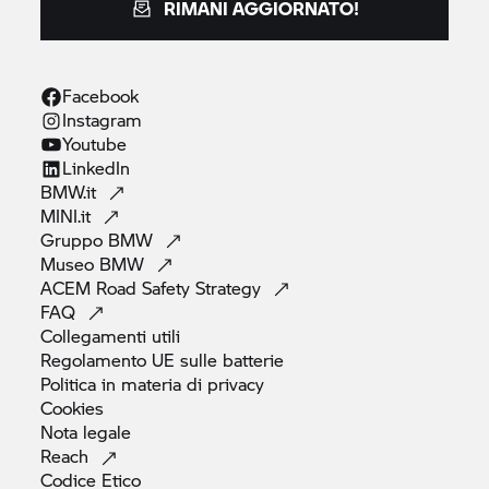
RIMANI AGGIORNATO!
Facebook
Instagram
Youtube
LinkedIn
BMW.it
MINI.it
Gruppo
BMW
Museo
BMW
ACEM Road Safety
Strategy
FAQ
Collegamenti
utili
Regolamento UE sulle
batterie
Politica in materia di
privacy
Cookies
Nota
legale
Reach
Codice
Etico