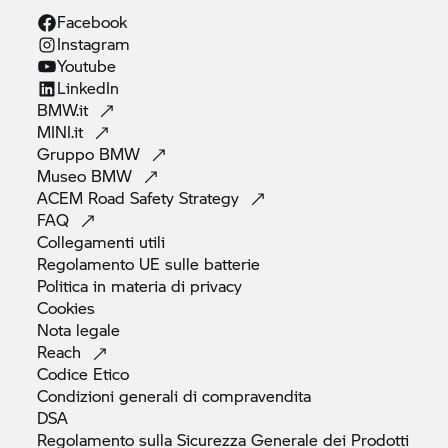
Facebook
Instagram
Youtube
LinkedIn
BMW.it
MINI.it
Gruppo
BMW
Museo
BMW
ACEM Road Safety
Strategy
FAQ
Collegamenti
utili
Regolamento UE sulle
batterie
Politica in materia di
privacy
Cookies
Nota
legale
Reach
Codice
Etico
Condizioni generali di
compravendita
DSA
Regolamento sulla Sicurezza Generale dei Prodotti