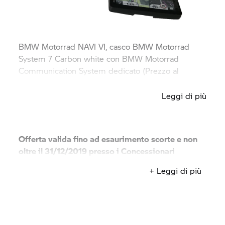
BMW Motorrad
NAVI VI, casco
BMW Motorrad
System 7
Carbon white con
BMW Motorrad
Communication System dedicato (Prezzo al
pubblico consigliato: 1399€)
Leggi di più
Offerta valida fino ad esaurimento scorte e non
oltre il 31/12/2019 presso i Concessionari
BMW Motorrad
aderenti.
+ Leggi di più