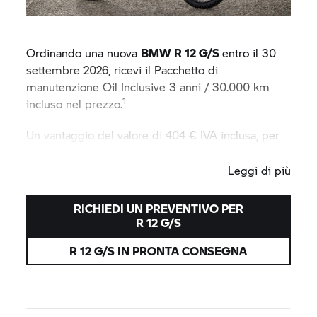
Ordinando una nuova
BMW R 12 G/S
entro il 30
settembre 2026, ricevi il Pacchetto di
manutenzione Oil Inclusive 3 anni / 30.000 km
1
incluso nel prezzo.
Un vantaggio del valore di 404 € IVA inclusa, per
concentrarti solo sul piacere di guidare.
Leggi di più
RICHIEDI UN PREVENTIVO PER
R 12 G/S
R 12 G/S
IN PRONTA CONSEGNA