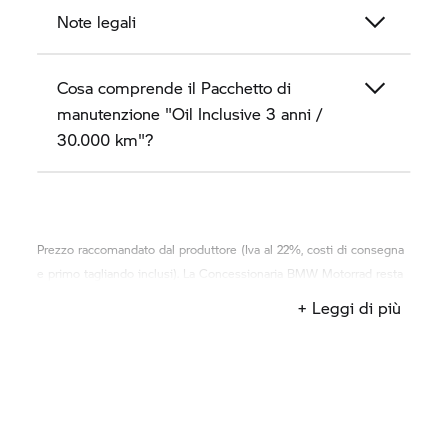
Note legali
Cosa comprende il Pacchetto di
manutenzione "Oil Inclusive 3 anni /
30.000 km"?
Prezzo raccomandato dal produttore (Iva al 22%, costi di consegna
e primo tagliando inclusi). La Concessionaria
BMW Motorrad
resta
libera di praticare il prezzo al pubblico ritenuto opportuno.
+ Leggi di più