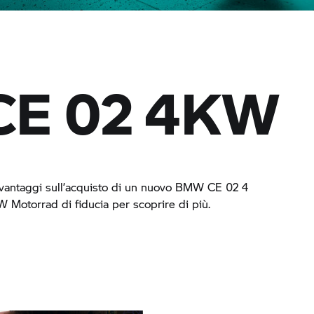
E 02
4KW
i vantaggi sull’acquisto di un nuovo
BMW CE 02
4
 Motorrad
di fiducia per scoprire di più.