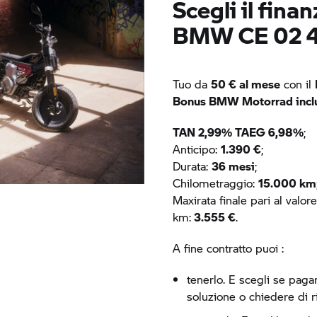
Scegli il fin
BMW CE 02
4
Tuo da
50 € al mese
con il
Bonus
BMW Motorrad
incl
TAN 2,99% TAEG 6,98%
;
Anticipo:
1.390 €
;
Durata:
36 mesi
;
Chilometraggio:
15.000 km
Maxirata finale pari al valo
km:
3.555 €
.
A fine contratto puoi :
tenerlo. E scegli se pagar
soluzione o chiedere di ri