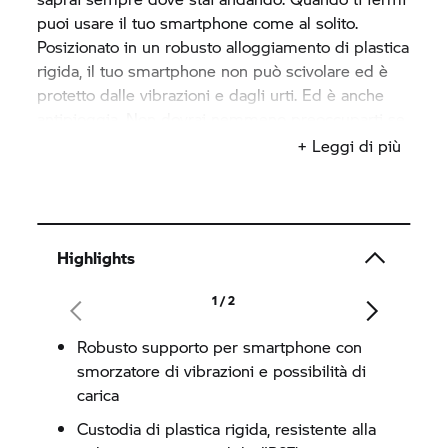
puoi usare il tuo smartphone come al solito.
Posizionato in un robusto alloggiamento di plastica
rigida, il tuo smartphone non può scivolare ed è
protetto dalle vibrazioni e dagli urti. Ed è anche
antipioggia. Non dovrai nemmeno preoccuparti se
la batteria si sta scaricando perché il telefono si
+ Leggi di più
ricarica mentre sei in marcia con un cavo o in
modalità wireless. Così avrai tutta la libertà del
mondo. Dopotutto libertà e divertimento sono
sempre state indissolubili.
Highlights
Il supporto per smartphone si fissa facilmente
1 / 2
utilizzando il supporto per il sistema di
navigazione
BMW Motorrad,
un accessorio
Robusto supporto per smartphone con
originale BMW non incluso nelle dotazioni di serie.
smorzatore di vibrazioni e possibilità di
carica
Custodia di plastica rigida, resistente alla