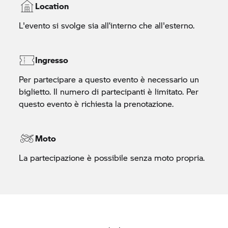
Location
Collegamento ipertestuale esterno. Non viene stipulato un
Segna la data sul calendario
contratto tra te e BMW Italia S.p.A.. BMW Italia S.p.A. non si
L'evento si svolge sia all’interno che all'esterno.
PRENOTA ORA
assume alcuna responsabilità per il contenuto di siti web
esterni di terzi.
Collegamento ipertestuale esterno. Non viene stipulato un
Ingresso
contratto tra te e BMW Italia S.p.A.. BMW Italia S.p.A. non si
Segna la data sul calendario
assume alcuna responsabilità per il contenuto di siti web
Per partecipare a questo evento è necessario un
esterni di terzi.
biglietto. Il numero di partecipanti è limitato. Per
questo evento è richiesta la prenotazione.
Segna la data sul calendario
Moto
La partecipazione è possibile senza moto propria.