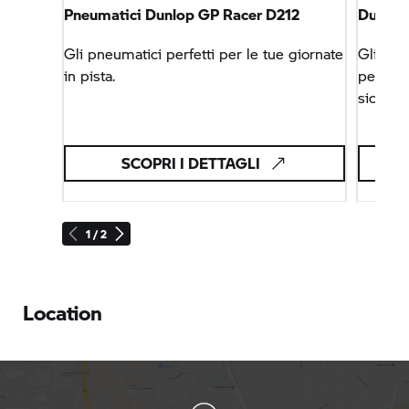
Pneumatici Dunlop GP Racer D212
Dunlop
Gli pneumatici perfetti per le tue giornate
Gli pne
in pista.
perfor
sicurez
Track E
SCOPRI I DETTAGLI
1 / 2
Location