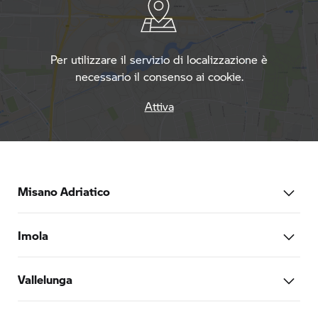
Per utilizzare il servizio di localizzazione è
necessario il consenso ai cookie.
Attiva
Misano Adriatico
Via Alberto Ascari 11
Imola
47843 Misano Adriatico
Emilia-Romagna
Tamburello
Vallelunga
Italia
40026 Imola
Emilia-Romagna