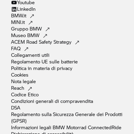
Youtube
LinkedIn
BMW.it
MINI.it
Gruppo
BMW
Museo
BMW
ACEM Road Safety
Strategy
FAQ
Collegamenti
utili
Regolamento UE sulle
batterie
Politica in materia di
privacy
Cookies
Nota
legale
Reach
Codice
Etico
Condizioni generali di
compravendita
DSA
Regolamento sulla Sicurezza Generale dei Prodotti
(GPSR)
Informazioni legali
BMW Motorrad
ConnectedRide
Dichiarazione di
accessibilità