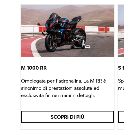
M 1000 RR
S 1000
Omologata per l'adrenalina. La
M RR
è
Spingiti
sinonimo di prestazioni assolute ed
muscol
esclusività fin nei minimi dettagli.
SCOPRI DI PIÙ