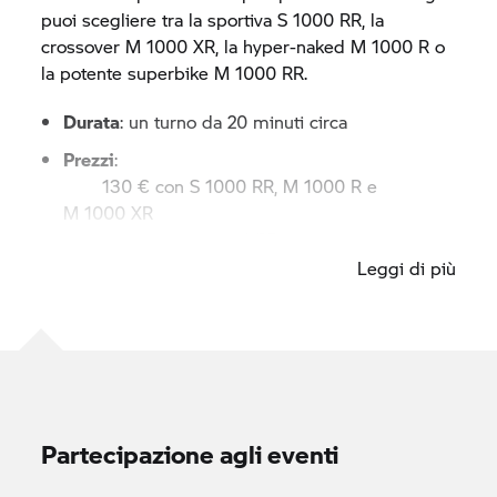
puoi scegliere tra la sportiva
S 1000 RR,
la
crossover
M 1000 XR,
la hyper-naked
M 1000 R
o
la potente superbike
M 1000 RR.
Durata
: un turno da 20 minuti circa
Prezzi
:
130 € con
S 1000 RR,
M 1000 R
e
M 1000 XR
150 € con
M 1000 RR
Leggi di più
Partecipazione agli eventi