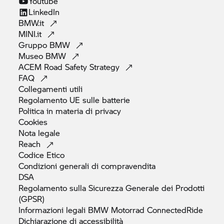
Youtube
LinkedIn
BMW.it
MINI.it
Gruppo
BMW
Museo
BMW
ACEM Road Safety
Strategy
FAQ
Collegamenti
utili
Regolamento UE sulle
batterie
Politica in materia di
privacy
Cookies
Nota
legale
Reach
Codice
Etico
Condizioni generali di
compravendita
DSA
Regolamento sulla Sicurezza Generale dei Prodotti
(GPSR)
Informazioni legali
BMW Motorrad
ConnectedRide
Dichiarazione di
accessibilità