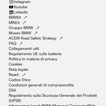
Instagram
Youtube
LinkedIn
BMW.it
MINI.it
Gruppo
BMW
Museo
BMW
ACEM Road Safety
Strategy
FAQ
Collegamenti
utili
Regolamento UE sulle
batterie
Politica in materia di
privacy
Cookies
Nota
legale
Reach
Codice
Etico
Condizioni generali di
compravendita
DSA
Regolamento sulla Sicurezza Generale dei Prodotti
(GPSR)
Informazioni legali
BMW Motorrad
ConnectedRide