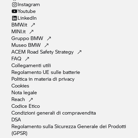
Instagram
Youtube
LinkedIn
BMW.it
MINI.it
Gruppo
BMW
Museo
BMW
ACEM Road Safety
Strategy
FAQ
Collegamenti
utili
Regolamento UE sulle
batterie
Politica in materia di
privacy
Cookies
Nota
legale
Reach
Codice
Etico
Condizioni generali di
compravendita
DSA
Regolamento sulla Sicurezza Generale dei Prodotti
(GPSR)