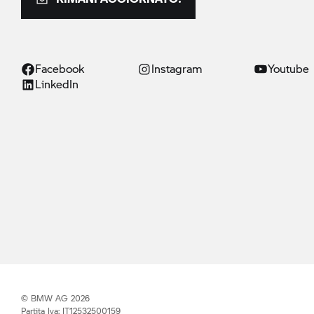
Facebook
Instagram
Youtube
LinkedIn
© BMW AG 2026
Partita Iva: IT12532500159