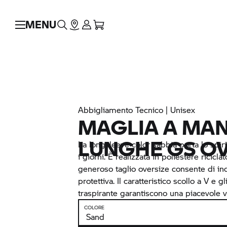
MENU
Abbigliamento Tecnico | Unisex
MAGLIA A MA
LUNGHE GS OV
La longsleeve color sabbia porta lo spirit
i giorni. È realizzata in poliestere ricicla
generoso taglio oversize consente di in
protettiva. Il caratteristico scollo a V e gl
traspirante garantiscono una piacevole v
COLORE