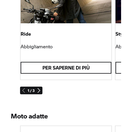
Ride
Style
Abbigliamento
Abbigl
PER SAPERNE DI PIÙ
1 / 3
Moto adatte