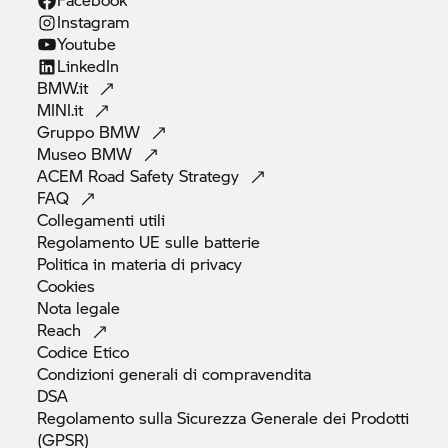
Instagram
Youtube
LinkedIn
BMW.it
MINI.it
Gruppo
BMW
Museo
BMW
ACEM Road Safety
Strategy
FAQ
Collegamenti
utili
Regolamento UE sulle
batterie
Politica in materia di
privacy
Cookies
Nota
legale
Reach
Codice
Etico
Condizioni generali di
compravendita
DSA
Regolamento sulla Sicurezza Generale dei Prodotti
(GPSR)