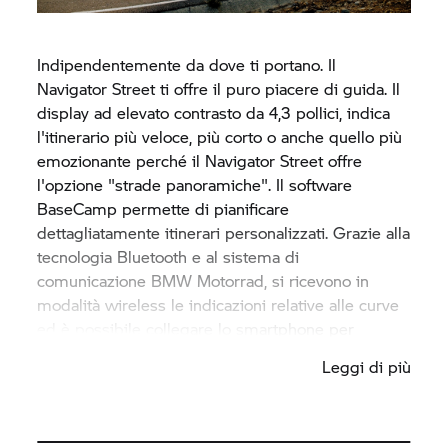
Indipendentemente da dove ti portano. Il
Navigator Street ti offre il puro piacere di guida. Il
display ad elevato contrasto da 4,3 pollici, indica
l'itinerario più veloce, più corto o anche quello più
emozionante perché il Navigator Street offre
l'opzione "strade panoramiche". Il software
BaseCamp permette di pianificare
dettagliatamente itinerari personalizzati. Grazie alla
tecnologia Bluetooth e al sistema di
comunicazione
BMW Motorrad,
si ricevono in
modalità wireless le indicazioni relative alle curve
ed è possibile collegare lo smartphone per
effettuare chiamate con la funzione vivavoce.
Leggi di più
Riceverai gli aggiornamenti gratuiti dei dati
cartografici preinstallati per tutta la dura di
esercizio.