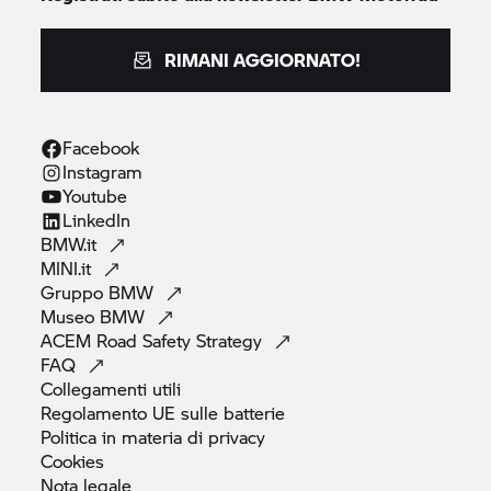
RIMANI AGGIORNATO!
Facebook
Instagram
Youtube
LinkedIn
BMW.it
MINI.it
Gruppo
BMW
Museo
BMW
ACEM Road Safety
Strategy
FAQ
Collegamenti
utili
Regolamento UE sulle
batterie
Politica in materia di
privacy
Cookies
Nota
legale