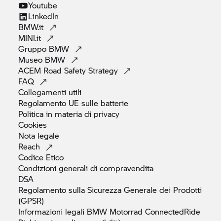
Youtube
LinkedIn
BMW.it
MINI.it
Gruppo
BMW
Museo
BMW
ACEM Road Safety
Strategy
FAQ
Collegamenti
utili
Regolamento UE sulle
batterie
Politica in materia di
privacy
Cookies
Nota
legale
Reach
Codice
Etico
Condizioni generali di
compravendita
DSA
Regolamento sulla Sicurezza Generale dei Prodotti
(GPSR)
Informazioni legali
BMW Motorrad
ConnectedRide