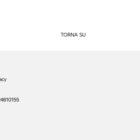
TORNA SU
acy
24610155