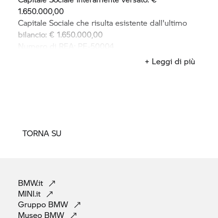
1.650.000,00
Capitale Sociale che risulta esistente dall'ultimo
bilancio: € 1.650.000,00
Numero di REA: PE-50004
Partita IVA/Codice Fiscale: 00271220683
+ Leggi di più
TORNA SU
BMW.it
MINI.it
Gruppo
BMW
Museo
BMW