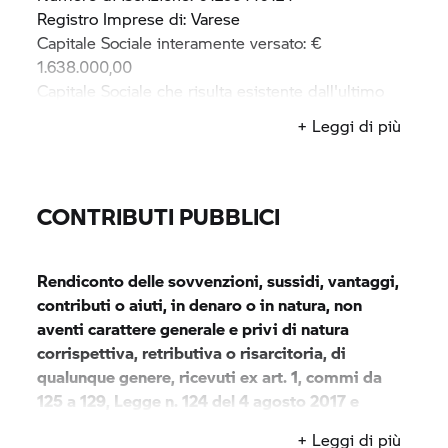
Registro Imprese di: Varese
Capitale Sociale interamente versato: €
1.638.000,00
Capitale Sociale che risulta esistente dall'ultimo
bilancio: € 1.638.000,00
+ Leggi di più
Numero di REA: 170941
Partita IVA/Codice Fiscale: 01296440124
CONTRIBUTI PUBBLICI
Rendiconto delle sovvenzioni, sussidi, vantaggi,
contributi o aiuti, in denaro o in natura, non
aventi carattere generale e privi di natura
corrispettiva, retributiva o risarcitoria, di
qualunque genere, ricevuti ex art. 1, commi da
125 a 129, Legge n. 124 del 4 agosto 2017 e
ss.mm.ii.
+ Leggi di più