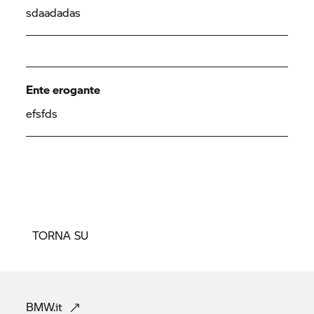
sdaadadas
Ente erogante
efsfds
TORNA SU
BMW.it