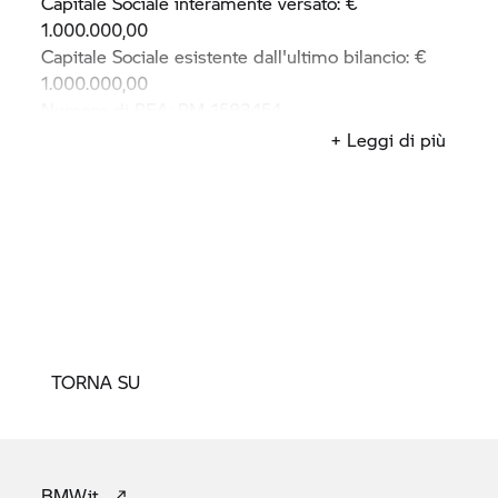
Capitale Sociale interamente versato: €
1.000.000,00
Capitale Sociale esistente dall'ultimo bilancio: €
1.000.000,00
Numero di REA: RM-1583454
Partita IVA/Codice Fiscale: 12487810157
+ Leggi di più
TORNA SU
BMW.it