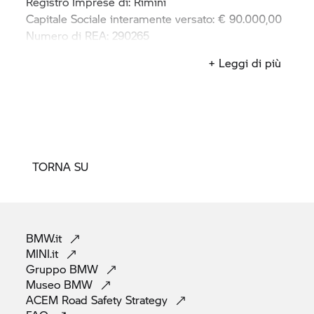
Registro Imprese di: Rimini
Capitale Sociale interamente versato: € 90.000,00
Numero di REA: 290265
Partita IVA/Codice Fiscale: 03382830408
+ Leggi di più
TORNA SU
BMW.it
MINI.it
Gruppo
BMW
Museo
BMW
ACEM Road Safety
Strategy