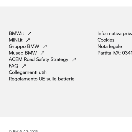
BMW.it
Informativa
priv
MINI.it
Cookies
Gruppo
BMW
Nota
legale
Museo
BMW
Partita IVA:
034
ACEM Road Safety
Strategy
FAQ
Collegamenti
utili
Regolamento UE sulle
batterie
© BMW AG 2026